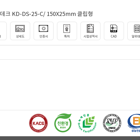
 KD-DS-25-C/ 150X25mm 클립형
서
상세도
인증서
특허
시험성적서
CAD
일위