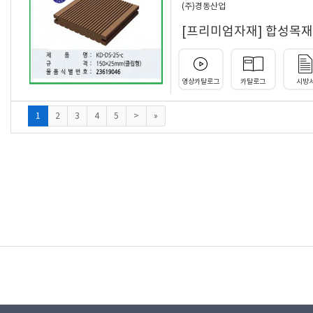
(주)경동산업
[프리미엄자재] 합성목재데크
영상카탈로그
카탈로그
시방
(current)
1
2
3
4
5
>
»