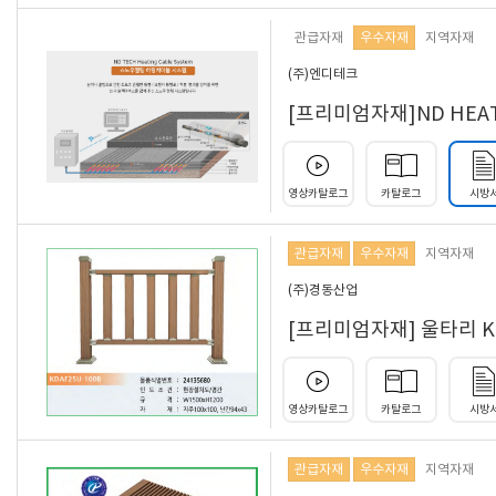
관급자재
우수자재
지역자재
(주)엔디테크
[프리미엄자재]ND HE
영상카탈로그
카탈로그
시방
관급자재
우수자재
지역자재
(주)경동산업
[프리미엄자재] 울타리 KDF
영상카탈로그
카탈로그
시방
관급자재
우수자재
지역자재