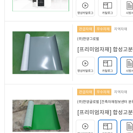
영상카탈로그
카탈로그
시방
관급자재
우수자재
지역자재
(주)한양그로벌
[프리미엄자재] 합성고분자방
영상카탈로그
카탈로그
시방
관급자재
우수자재
지역자재
(주)한양글로벌 [건축자재정보센터 분류코드 
[프리미엄자재] 합성고분자방