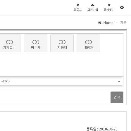
블
회
즐
관
로
원
겨
블로그
회원가입
즐겨찾기
그
가
찾
리
입
기
자
페
Home
제품
이
지
기계설비
방수재
지붕재
내장재
-선택-
검색
등록일 : 2018-10-26