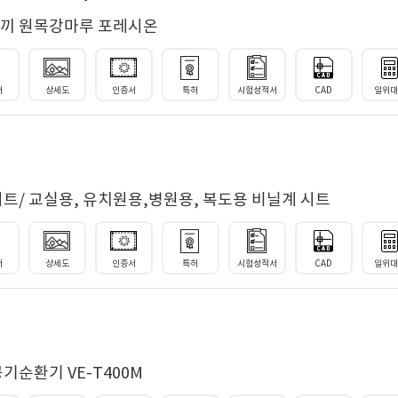
노끼 원목강마루 포레시온
서
상세도
인증서
특허
시험성적서
CAD
일위
트/ 교실용, 유치원용,병원용, 복도용 비닐계 시트
서
상세도
인증서
특허
시험성적서
CAD
일위
기순환기 VE-T400M