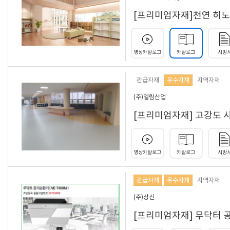
[프리미엄자재]천연 히
영상카탈로그
카탈로그
시방
관급자재
우수자재
지역자재
(주)엘림산업
[프리미엄자재] 고강도 시
영상카탈로그
카탈로그
시방
관급자재
우수자재
지역자재
(주)상신
[프리미엄자재] 무닥터 공