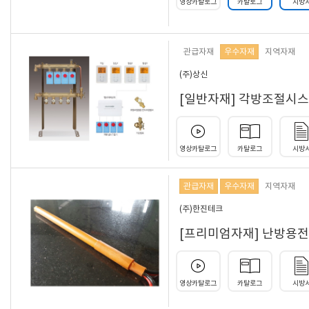
영상카탈로그
카탈로그
시방
관급자재
우수자재
지역자재
(주)상신
[일반자재] 각방조절시스
영상카탈로그
카탈로그
시방
관급자재
우수자재
지역자재
(주)한진테크
[프리미엄자재] 난방용전열관,
영상카탈로그
카탈로그
시방