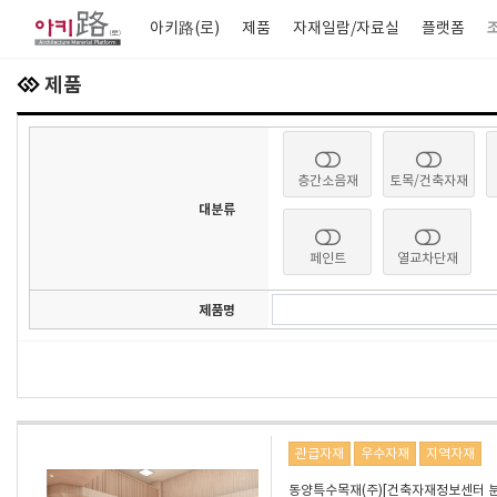
아키路(로)
제품
자재일람/자료실
플랫폼
제품
층간소음재
토목/건축자재
대분류
페인트
열교차단재
제품명
관급자재
우수자재
지역자재
동양특수목재(주)[건축자재정보센터 분류코