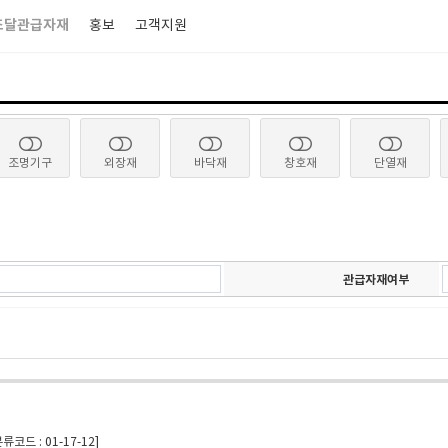
조달관급자재
홍보
고객지원
조명기구
외장재
바닥재
창호재
단열재
관급자재여부
드 : 01-17-12]