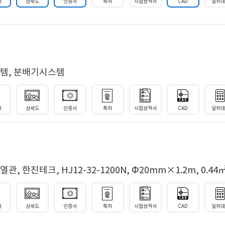
서
상세도
인증서
특허
시험성적서
CAD
일위
템, 분배기시스템
서
상세도
인증서
특허
시험성적서
CAD
일위
 한진테크, HJ12-32-1200N, Φ20mm×1.2m, 0.44
서
상세도
인증서
특허
시험성적서
CAD
일위