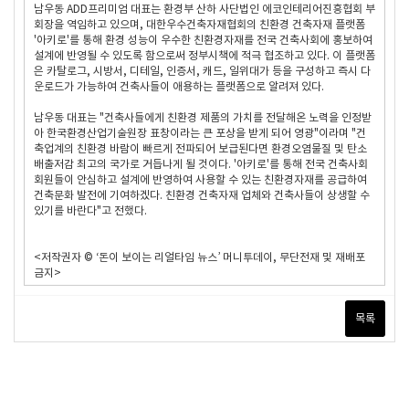
남우동 ADD프리미엄 대표는 환경부 산하 사단법인 에코인테리어진흥협회 부
회장을 역임하고 있으며, 대한우수건축자재협회의 친환경 건축자재 플랫폼
'아키로'를 통해 환경 성능이 우수한 친환경자재를 전국 건축사회에 홍보하여
설계에 반영될 수 있도록 함으로써 정부시책에 적극 협조하고 있다. 이 플랫폼
은 카탈로그, 시방서, 디테일, 인증서, 캐드, 일위대가 등을 구성하고 즉시 다
운로드가 가능하여 건축사들이 애용하는 플랫폼으로 알려져 있다.
남우동 대표는 "건축사들에게 친환경 제품의 가치를 전달해온 노력을 인정받
아 한국환경산업기술원장 표창이라는 큰 포상을 받게 되어 영광"이라며 "건
축업계의 친환경 바람이 빠르게 전파되어 보급된다면 환경오염물질 및 탄소
배출저감 최고의 국가로 거듭나게 될 것이다. '아키로'를 통해 전국 건축사회
회원들이 안심하고 설계에 반영하여 사용할 수 있는 친환경자재를 공급하여
건축문화 발전에 기여하겠다. 친환경 건축자재 업체와 건축사들이 상생할 수
있기를 바란다"고 전했다.
<저작권자 © ‘돈이 보이는 리얼타임 뉴스’ 머니투데이, 무단전재 및 재배포
금지>
목록