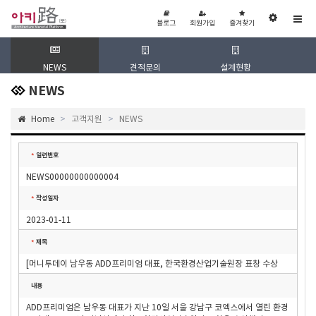
블
회
즐
관
로
원
겨
블로그
회원가입
즐겨찾기
리
그
가
찾
입
기
자
페
이
지
NEWS
견적문의
설계현황
협
NEWS
Home
고객지원
NEWS
일련번호
*
NEWS00000000000004
작성일자
*
2023-01-11
제목
*
[머니투데이 남우동 ADD프리미엄 대표, 한국환경산업기술원장 표창 수상
내용
ADD프리미엄은 남우동 대표가 지난 10일 서울 강남구 코엑스에서 열린 환경