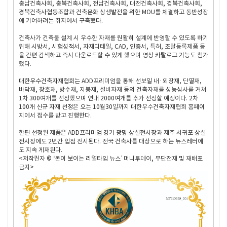
충남건축사회, 충북건축사회, 전남건축사회, 대전건축사회, 경북건축사회,
경북건축사협동조합과 건축문화 상생발전을 위한 MOU를 체결하고 동반성장
에 기여하려는 취지에서 구축했다.
건축사가 건축물 설계 시 우수한 자재를 원활히 설계에 반영할 수 있도록 하기
위해 시방서, 시험성적서, 자재디테일, CAD, 인증서, 특허, 조달등록제품 등
을 간편 검색하고 즉시 다운로드할 수 있게 했으며 영상 카탈로그 기능도 첨가
했다.
대한우수건축자재협회는 ADD프리미엄을 통해 선보일 내·외장재, 단열재,
바닥재, 창호재, 방수재, 지붕재, 설비자재 등의 건축자재를 성능심사를 거쳐
1차 300여개를 선정했으며 연내 2000여개를 추가 선정할 예정이다. 2차
100개 신규 자재 선정은 오는 10월30일까지 대한우수건축자재협회 홈페이
지에서 접수를 받고 진행한다.
한편 선정된 제품은 ADD프리미엄 경기 광명 상설전시장과 제주 서귀포 상설
전시장에도 2년간 입점 전시된다. 전국 건축사를 대상으로 하는 뉴스레터에
도 지속 게재된다.
<저작권자 © ‘돈이 보이는 리얼타임 뉴스’ 머니투데이, 무단전재 및 재배포
금지>