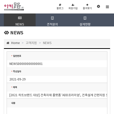
블
회
즐
관
로
원
겨
블로그
회원가입
즐겨찾기
리
그
가
찾
입
기
자
페
이
지
NEWS
견적문의
설계현황
협
NEWS
Home
고객지원
NEWS
일련번호
*
NEWS00000000000001
작성일자
*
2021-09-29
제목
*
[2021 히트브랜드 대상] 건축자재 플랫폼 'ADD프리미엄', 건축설계 간편지원 도와
내용